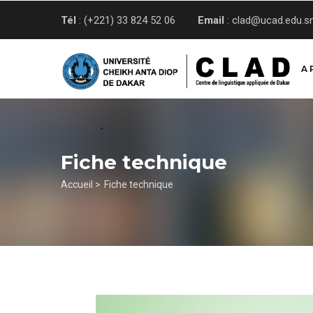
Aller
Tél
: (+221) 33 824 52 06
Email
: clad@ucad.edu.s
au
contenu
principal
A 
Fiche technique
Fil
Accueil >
Fiche technique
d'Ariane