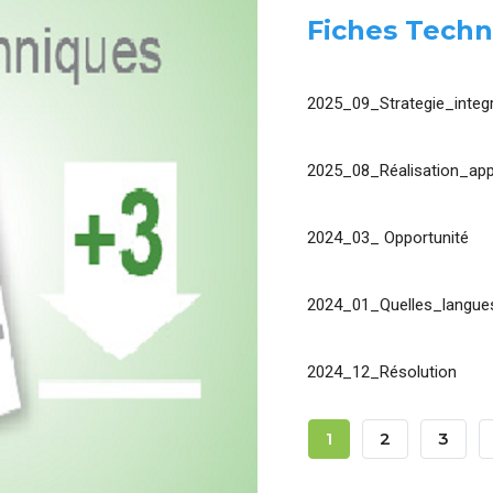
Fiches Techn
2025_09_Strategie_integr
2025_08_Réalisation_app
2024_03_ Opportunité
2024_01_Quelles_langues
2024_12_Résolution
Pagination
Page
1
Page
2
Page
3
Courante