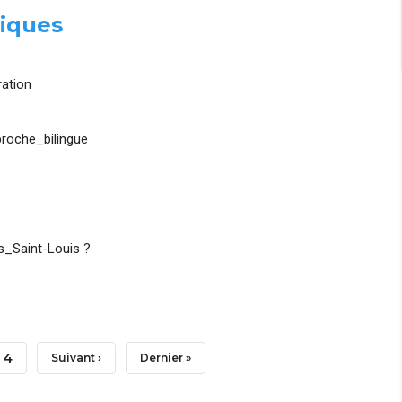
iques
ation
roche_bilingue
_Saint-Louis ?
Page
4
Page
Suivant ›
Dernière
Dernier »
Suivante
Page