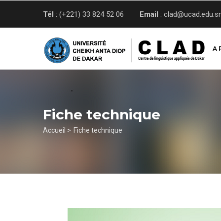
Aller
Tél
: (+221) 33 824 52 06
Email
: clad@ucad.edu.s
au
contenu
principal
A 
Fiche technique
Fil
Accueil >
Fiche technique
d'Ariane