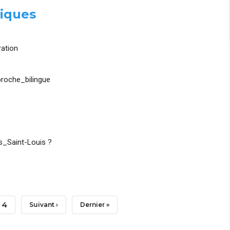
iques
ation
roche_bilingue
_Saint-Louis ?
Page
4
Page
Suivant ›
Dernière
Dernier »
Suivante
Page