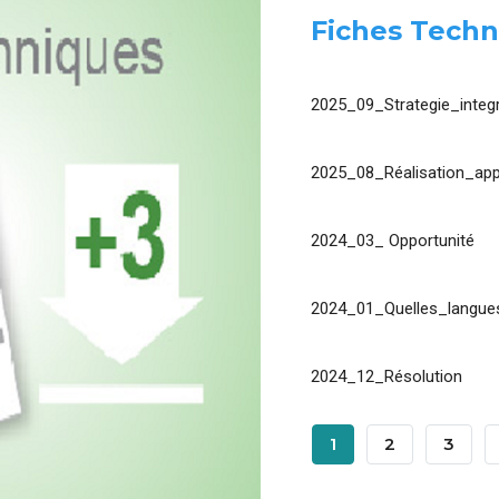
Fiches Techn
2025_09_Strategie_integr
2025_08_Réalisation_app
2024_03_ Opportunité
2024_01_Quelles_langues
2024_12_Résolution
Pagination
Page
1
Page
2
Page
3
Courante