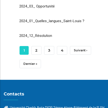
2024_03_ Opportunité
2024_01_Quelles_langues_Saint-Louis ?
2024_12_Résolution
Pagination
Page
1
Page
2
Page
3
Page
4
Page
Suivant ›
Courante
Suivante
Dernière
Dernier »
Page
Contacts
Université Cheikh Anta DIOP 2ième étage-Bâtiment de la FLSH