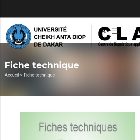
Aller
au
contenu
principal
Fiche technique
Fil
Accueil >
Fiche technique
d'Ariane