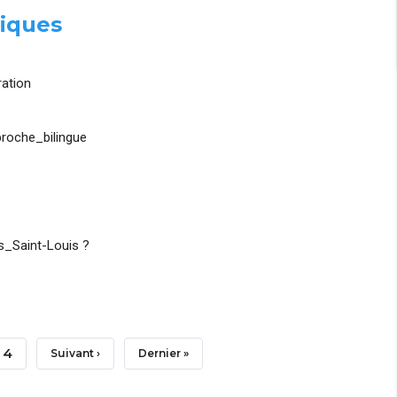
iques
ation
roche_bilingue
_Saint-Louis ?
Page
4
Page
Suivant ›
Dernière
Dernier »
Suivante
Page