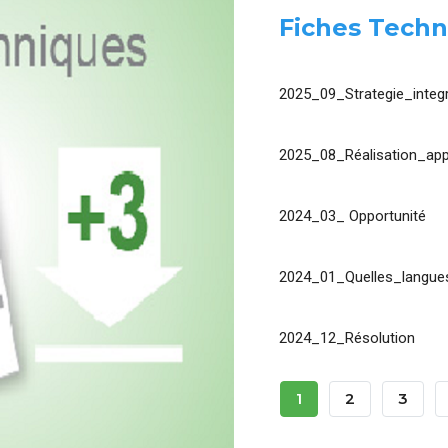
Fiches Techn
2025_09_Strategie_integr
2025_08_Réalisation_app
2024_03_ Opportunité
2024_01_Quelles_langues
2024_12_Résolution
Pagination
Page
1
Page
2
Page
3
Courante