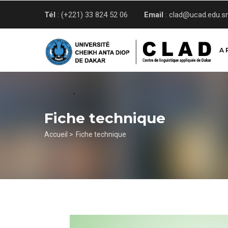
Aller
Tél
: (+221) 33 824 52 06
Email
: clad@ucad.edu.s
au
contenu
principal
A 
Fiche technique
Fil
Accueil >
Fiche technique
d'Ariane