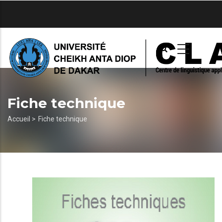
Aller
au
contenu
principal
Fiche technique
Fil
Accueil >
Fiche technique
d'Ariane