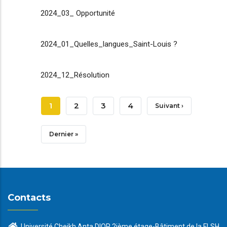
2024_03_ Opportunité
2024_01_Quelles_langues_Saint-Louis ?
2024_12_Résolution
Pagination
Page
1
Page
2
Page
3
Page
4
Page
Suivant ›
Courante
Suivante
Dernière
Dernier »
Page
Contacts
Université Cheikh Anta DIOP 2ième étage-Bâtiment de la FLSH