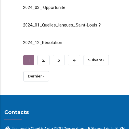
2024_03_ Opportunité
2024_01_Quelles_langues_Saint-Louis ?
2024_12_Résolution
Pagination
Page
1
Page
2
Page
3
Page
4
Page
Suivant ›
Courante
Suivante
Dernière
Dernier »
Page
Contacts
Université Cheikh Anta DIOP 2ième étage-Bâtiment de la FLSH