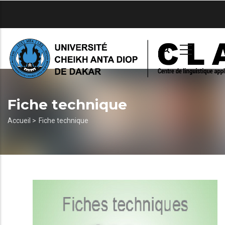
Aller
au
contenu
principal
Fiche technique
Fil
Accueil >
Fiche technique
d'Ariane