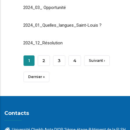
2024_03_ Opportunité
2024_01_Quelles_langues_Saint-Louis ?
2024_12_Résolution
Pagination
Page
1
Page
2
Page
3
Page
4
Page
Suivant ›
Courante
Suivante
Dernière
Dernier »
Page
Contacts
Université Cheikh Anta DIOP 2ième étage-Bâtiment de la FLSH