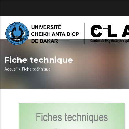
Aller
au
contenu
principal
Fiche technique
Fil
Accueil >
Fiche technique
d'Ariane