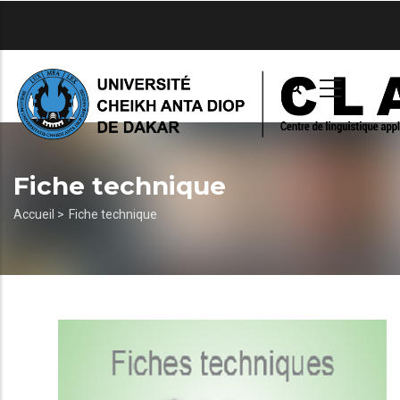
Aller
au
contenu
principal
Fiche technique
Fil
Accueil >
Fiche technique
d'Ariane