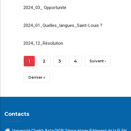
2024_03_ Opportunité
2024_01_Quelles_langues_Saint-Louis ?
2024_12_Résolution
Pagination
Page
1
Page
2
Page
3
Page
4
Page
Suivant ›
Courante
Suivante
Dernière
Dernier »
Page
Contacts
Université Cheikh Anta DIOP 2ième étage-Bâtiment de la FLSH