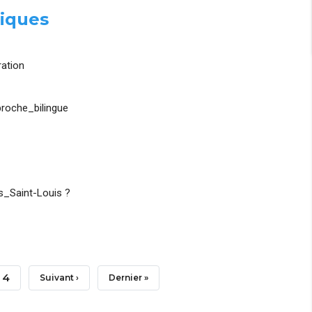
iques
ation
roche_bilingue
_Saint-Louis ?
Page
4
Page
Suivant ›
Dernière
Dernier »
Suivante
Page