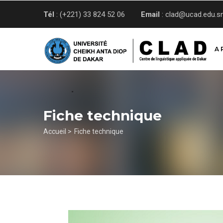
Aller
Tél
: (+221) 33 824 52 06
Email
: clad@ucad.edu.s
au
contenu
principal
A 
Fiche technique
Fil
Accueil >
Fiche technique
d'Ariane