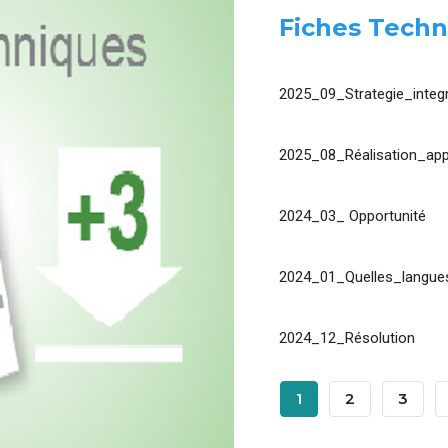
Fiches Techn
2025_09_Strategie_integr
2025_08_Réalisation_app
2024_03_ Opportunité
2024_01_Quelles_langues
2024_12_Résolution
Pagination
Page
1
Page
2
Page
3
Courante