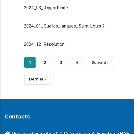
2024_03_ Opportunité
2024_01_Quelles_langues_Saint-Louis ?
2024_12_Résolution
Pagination
Page
1
Page
2
Page
3
Page
4
Page
Suivant ›
Courante
Suivante
Dernière
Dernier »
Page
Contacts
Université Cheikh Anta DIOP 2ième étage-Bâtiment de la FLSH