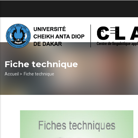
Aller
au
contenu
principal
Fiche technique
Fil
Accueil >
Fiche technique
d'Ariane