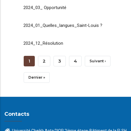
2024_03_ Opportunité
2024_01_Quelles_langues_Saint-Louis ?
2024_12_Résolution
Pagination
Page
1
Page
2
Page
3
Page
4
Page
Suivant ›
Courante
Suivante
Dernière
Dernier »
Page
Contacts
Université Cheikh Anta DIOP 2ième étage-Bâtiment de la FLSH