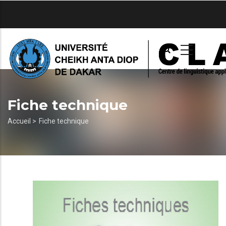
Aller
au
contenu
principal
Fiche technique
Fil
Accueil >
Fiche technique
d'Ariane