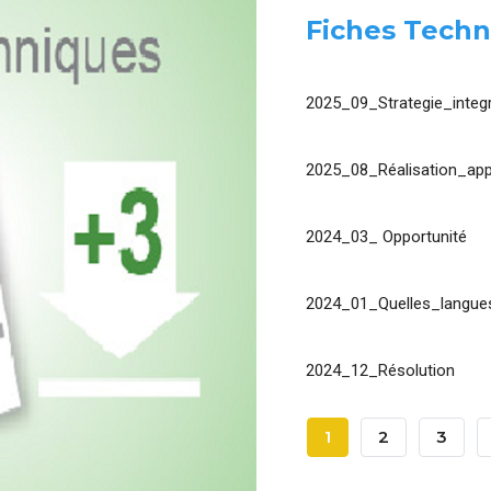
Fiches Techn
2025_09_Strategie_integr
2025_08_Réalisation_app
2024_03_ Opportunité
2024_01_Quelles_langues
2024_12_Résolution
Pagination
Page
1
Page
2
Page
3
Courante