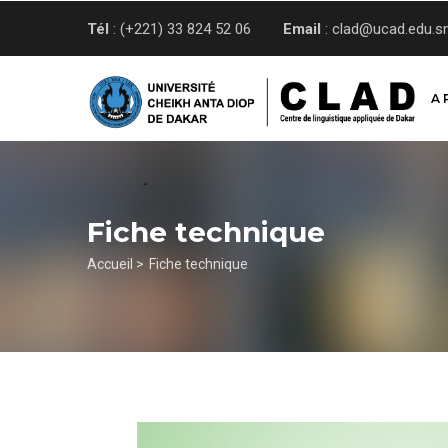
Aller
Tél
: (+221) 33 824 52 06
Email
: clad@ucad.edu.s
au
contenu
principal
A 
Fiche technique
Fil
Accueil >
Fiche technique
d'Ariane