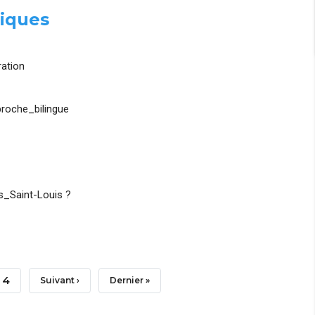
iques
ation
roche_bilingue
_Saint-Louis ?
Page
4
Page
Suivant ›
Dernière
Dernier »
Suivante
Page