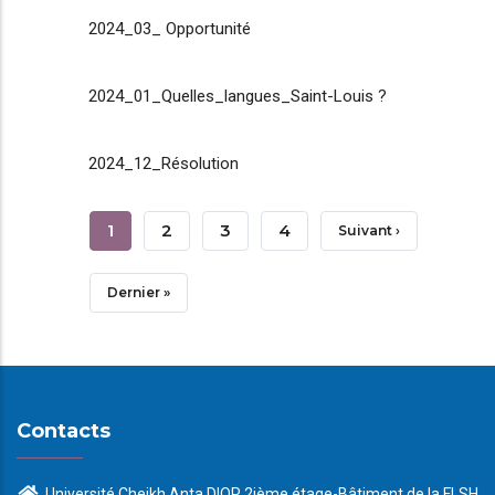
2024_03_ Opportunité
2024_01_Quelles_langues_Saint-Louis ?
2024_12_Résolution
Pagination
Page
1
Page
2
Page
3
Page
4
Page
Suivant ›
Courante
Suivante
Dernière
Dernier »
Page
Contacts
Université Cheikh Anta DIOP 2ième étage-Bâtiment de la FLSH