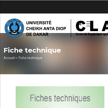
Aller
au
contenu
principal
Fiche technique
Fil
Accueil >
Fiche technique
d'Ariane