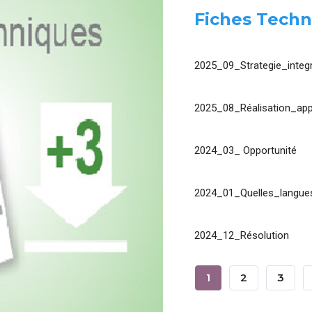
Fiches Techn
2025_09_Strategie_integr
2025_08_Réalisation_app
2024_03_ Opportunité
2024_01_Quelles_langues
2024_12_Résolution
Pagination
Page
1
Page
2
Page
3
Courante