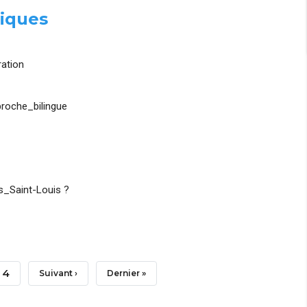
iques
ation
roche_bilingue
_Saint-Louis ?
Page
4
Page
Suivant ›
Dernière
Dernier »
Suivante
Page