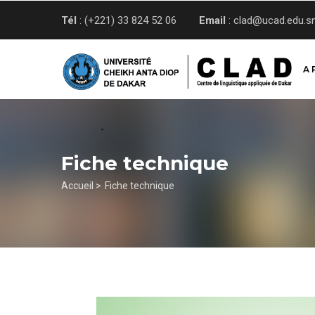
Aller
Tél
: (+221) 33 824 52 06
Email
: clad@ucad.edu.s
au
contenu
principal
A 
Fiche technique
Fil
Accueil >
Fiche technique
d'Ariane