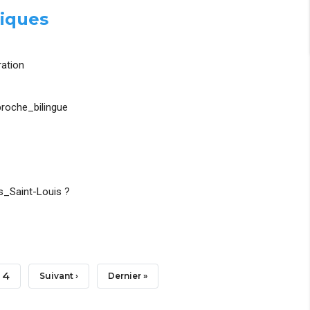
iques
ation
roche_bilingue
_Saint-Louis ?
Page
4
Page
Suivant ›
Dernière
Dernier »
Suivante
Page