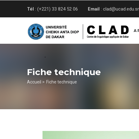
Aller
Tél
: (+221) 33 824 52 06
Email
: clad@ucad.edu.s
au
contenu
principal
A 
Fiche technique
Fil
Accueil >
Fiche technique
d'Ariane