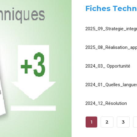
Fiches Techn
2025_09_Strategie_integr
2025_08_Réalisation_app
2024_03_ Opportunité
2024_01_Quelles_langues
2024_12_Résolution
Pagination
Page
1
Page
2
Page
3
Courante