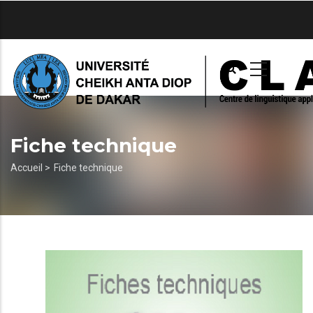
Aller
au
contenu
principal
Fiche technique
Fil
Accueil >
Fiche technique
d'Ariane