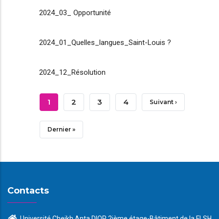
2024_03_ Opportunité
2024_01_Quelles_langues_Saint-Louis ?
2024_12_Résolution
Pagination
Page
1
Page
2
Page
3
Page
4
Page
Suivant ›
Courante
Suivante
Dernière
Dernier »
Page
Contacts
Université Cheikh Anta DIOP 2ième étage-Bâtiment de la FLSH