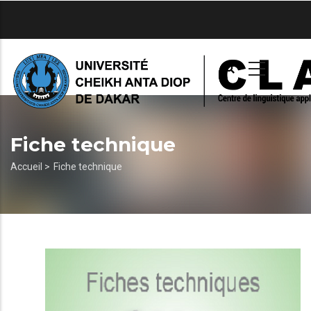
Aller
au
contenu
principal
Fiche technique
Fil
Accueil >
Fiche technique
d'Ariane