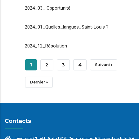
2024_03_ Opportunité
2024_01_Quelles_langues_Saint-Louis ?
2024_12_Résolution
Pagination
Page
1
Page
2
Page
3
Page
4
Page
Suivant ›
Courante
Suivante
Dernière
Dernier »
Page
Contacts
Université Cheikh Anta DIOP 2ième étage-Bâtiment de la FLSH