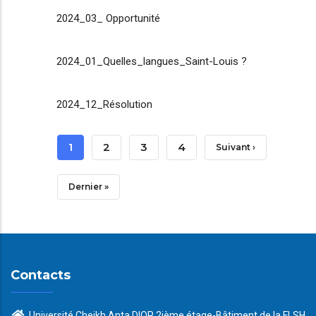
2024_03_ Opportunité
2024_01_Quelles_langues_Saint-Louis ?
2024_12_Résolution
Pagination
Page
1
Page
2
Page
3
Page
4
Page
Suivant ›
Courante
Suivante
Dernière
Dernier »
Page
Contacts
Université Cheikh Anta DIOP 2ième étage-Bâtiment de la FLSH