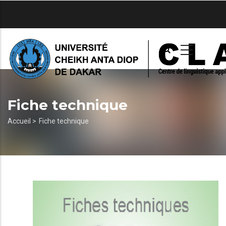
Aller
au
contenu
principal
Fiche technique
Fil
Accueil >
Fiche technique
d'Ariane