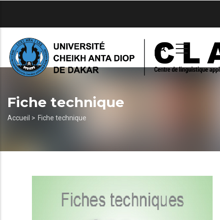
Aller
au
contenu
principal
Fiche technique
Fil
Accueil >
Fiche technique
d'Ariane