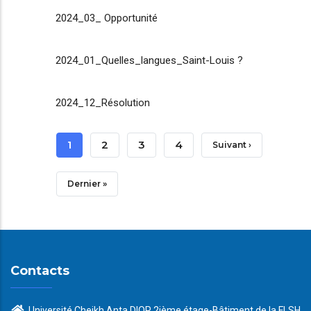
2024_03_ Opportunité
2024_01_Quelles_langues_Saint-Louis ?
2024_12_Résolution
Pagination
Page
1
Page
2
Page
3
Page
4
Page
Suivant ›
Courante
Suivante
Dernière
Dernier »
Page
Contacts
Université Cheikh Anta DIOP 2ième étage-Bâtiment de la FLSH