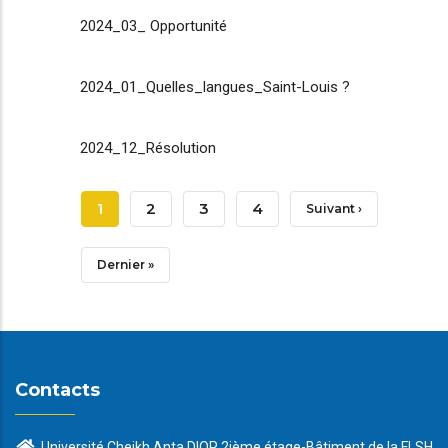
2024_03_ Opportunité
2024_01_Quelles_langues_Saint-Louis ?
2024_12_Résolution
Pagination
Page
1
Page
2
Page
3
Page
4
Page
Suivant ›
Courante
Suivante
Dernière
Dernier »
Page
Contacts
Université Cheikh Anta DIOP 2ième étage-Bâtiment de la FLSH