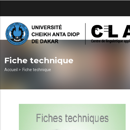
Aller
au
contenu
principal
Fiche technique
Fil
Accueil >
Fiche technique
d'Ariane