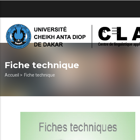
Aller
au
contenu
principal
Fiche technique
Fil
Accueil >
Fiche technique
d'Ariane