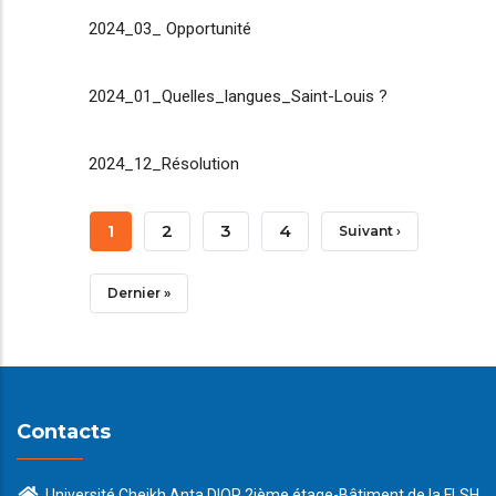
2024_03_ Opportunité
2024_01_Quelles_langues_Saint-Louis ?
2024_12_Résolution
Pagination
Page
1
Page
2
Page
3
Page
4
Page
Suivant ›
Courante
Suivante
Dernière
Dernier »
Page
Contacts
Université Cheikh Anta DIOP 2ième étage-Bâtiment de la FLSH