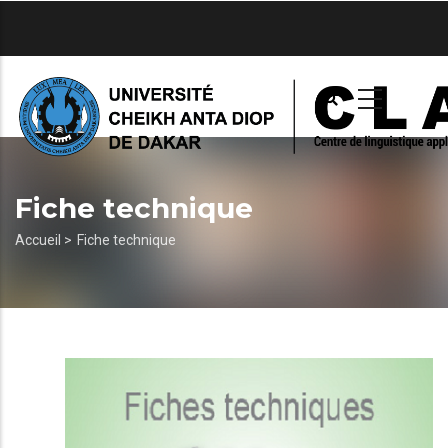
Aller
au
contenu
principal
Fiche technique
Fil
Accueil >
Fiche technique
d'Ariane