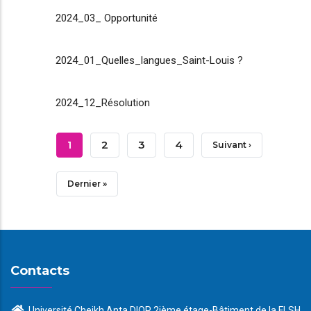
2024_03_ Opportunité
2024_01_Quelles_langues_Saint-Louis ?
2024_12_Résolution
Pagination
Page
1
Page
2
Page
3
Page
4
Page
Suivant ›
Courante
Suivante
Dernière
Dernier »
Page
Contacts
Université Cheikh Anta DIOP 2ième étage-Bâtiment de la FLSH