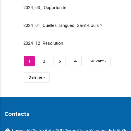
2024_03_ Opportunité
2024_01_Quelles_langues_Saint-Louis ?
2024_12_Résolution
Pagination
Page
1
Page
2
Page
3
Page
4
Page
Suivant ›
Courante
Suivante
Dernière
Dernier »
Page
Contacts
Université Cheikh Anta DIOP 2ième étage-Bâtiment de la FLSH