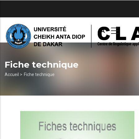
Aller
au
contenu
principal
Fiche technique
Fil
Accueil >
Fiche technique
d'Ariane