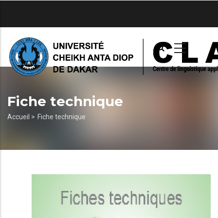
Aller
au
contenu
principal
Fiche technique
Fil
Accueil >
Fiche technique
d'Ariane