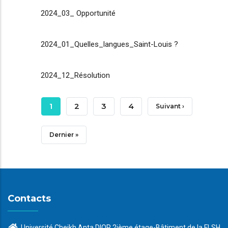
2024_03_ Opportunité
2024_01_Quelles_langues_Saint-Louis ?
2024_12_Résolution
Pagination
Page
1
Page
2
Page
3
Page
4
Page
Suivant ›
Courante
Suivante
Dernière
Dernier »
Page
Contacts
Université Cheikh Anta DIOP 2ième étage-Bâtiment de la FLSH