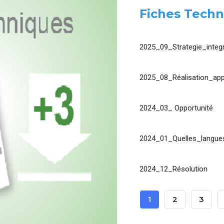
Fiches Techn
2025_09_Strategie_integr
2025_08_Réalisation_app
2024_03_ Opportunité
2024_01_Quelles_langues
2024_12_Résolution
Pagination
Page
1
Page
2
Page
3
Courante