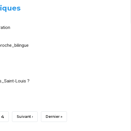
iques
ation
roche_bilingue
_Saint-Louis ?
Page
4
Page
Suivant ›
Dernière
Dernier »
Suivante
Page