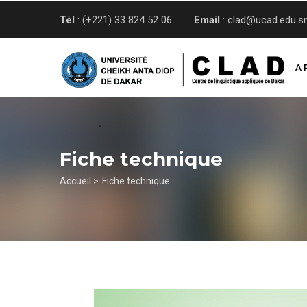
Aller
Tél
: (+221) 33 824 52 06
Email
: clad@ucad.edu.s
au
contenu
principal
A 
Fiche technique
Fil
Accueil >
Fiche technique
d'Ariane