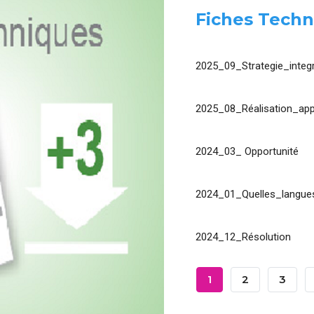
Fiches Techn
2025_09_Strategie_integr
2025_08_Réalisation_app
2024_03_ Opportunité
2024_01_Quelles_langues
2024_12_Résolution
Pagination
Page
1
Page
2
Page
3
Courante