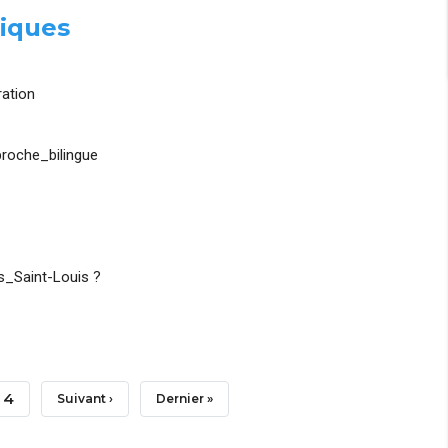
iques
ation
roche_bilingue
_Saint-Louis ?
Page
4
Page
Suivant ›
Dernière
Dernier »
Suivante
Page