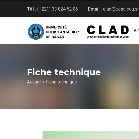
Aller
Tél
: (+221) 33 824 52 06
Email
: clad@ucad.edu.s
au
contenu
principal
A 
Fiche technique
Fil
Accueil >
Fiche technique
d'Ariane