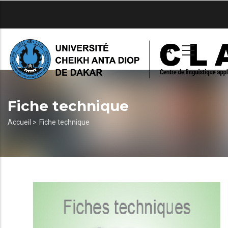
Aller
au
contenu
principal
Fiche technique
Fil
Accueil >
Fiche technique
d'Ariane