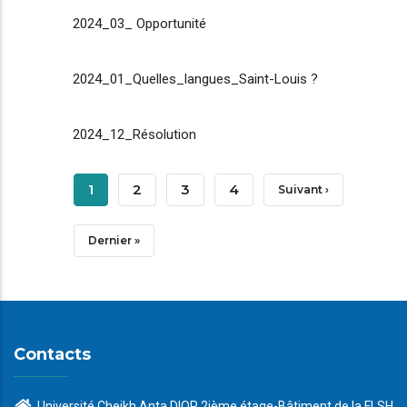
2024_03_ Opportunité
2024_01_Quelles_langues_Saint-Louis ?
2024_12_Résolution
Pagination
Page
1
Page
2
Page
3
Page
4
Page
Suivant ›
Courante
Suivante
Dernière
Dernier »
Page
Contacts
Université Cheikh Anta DIOP 2ième étage-Bâtiment de la FLSH