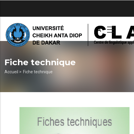
Aller
au
contenu
principal
Fiche technique
Fil
Accueil >
Fiche technique
d'Ariane