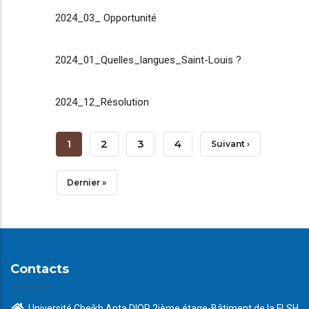
2024_03_ Opportunité
2024_01_Quelles_langues_Saint-Louis ?
2024_12_Résolution
Pagination
Page
1
Page
2
Page
3
Page
4
Page
Suivant ›
Courante
Suivante
Dernière
Dernier »
Page
Contacts
Université Cheikh Anta DIOP 2ième étage-Bâtiment de la FLSH