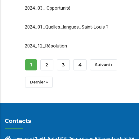
2024_03_ Opportunité
2024_01_Quelles_langues_Saint-Louis ?
2024_12_Résolution
Pagination
Page
1
Page
2
Page
3
Page
4
Page
Suivant ›
Courante
Suivante
Dernière
Dernier »
Page
Contacts
Université Cheikh Anta DIOP 2ième étage-Bâtiment de la FLSH