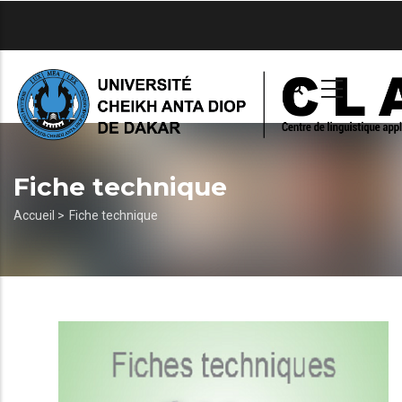
Aller
au
contenu
principal
Fiche technique
Fil
Accueil >
Fiche technique
d'Ariane