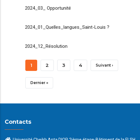
2024_03_ Opportunité
2024_01_Quelles_langues_Saint-Louis ?
2024_12_Résolution
Pagination
Page
1
Page
2
Page
3
Page
4
Page
Suivant ›
Courante
Suivante
Dernière
Dernier »
Page
Contacts
Université Cheikh Anta DIOP 2ième étage-Bâtiment de la FLSH