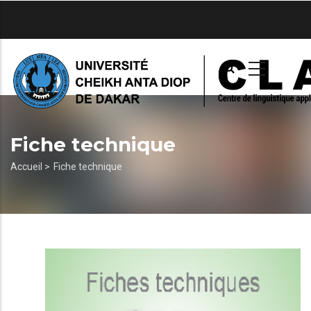
Aller
au
contenu
principal
Fiche technique
Fil
Accueil >
Fiche technique
d'Ariane