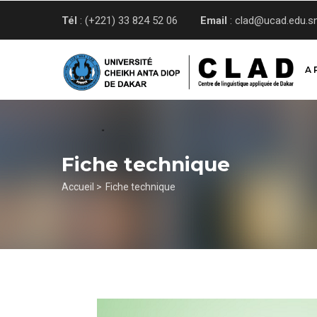
Aller
Tél
: (+221) 33 824 52 06
Email
: clad@ucad.edu.s
au
contenu
principal
A 
Fiche technique
Fil
Accueil >
Fiche technique
d'Ariane