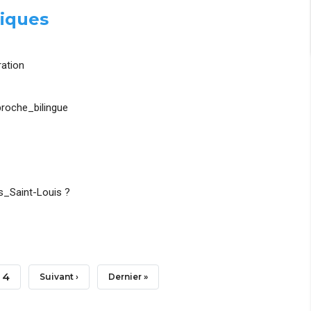
iques
ation
roche_bilingue
_Saint-Louis ?
Page
4
Page
Suivant ›
Dernière
Dernier »
Suivante
Page