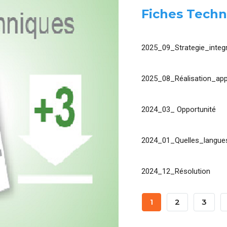
Fiches Techn
2025_09_Strategie_integr
2025_08_Réalisation_app
2024_03_ Opportunité
2024_01_Quelles_langues
2024_12_Résolution
Pagination
Page
1
Page
2
Page
3
Courante