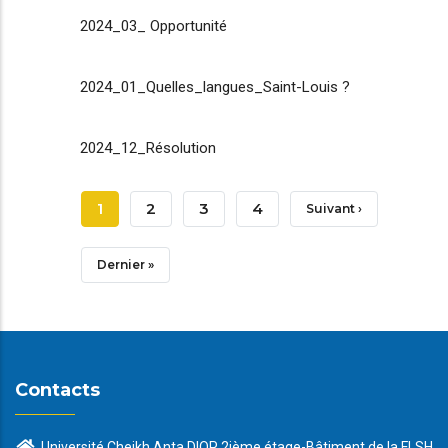
2024_03_ Opportunité
2024_01_Quelles_langues_Saint-Louis ?
2024_12_Résolution
Pagination
Page
1
Page
2
Page
3
Page
4
Page
Suivant ›
Courante
Suivante
Dernière
Dernier »
Page
Contacts
Université Cheikh Anta DIOP 2ième étage-Bâtiment de la FLSH