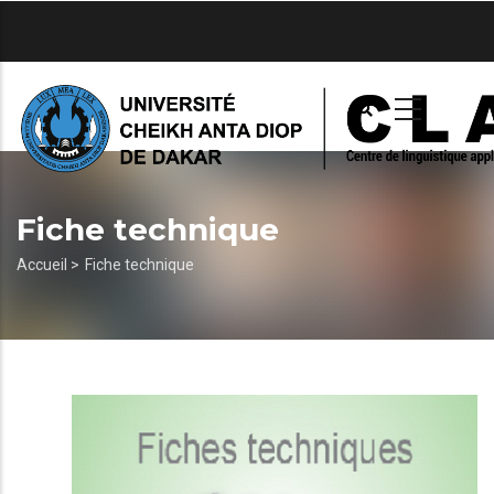
Aller
au
contenu
principal
Fiche technique
Fil
Accueil >
Fiche technique
d'Ariane