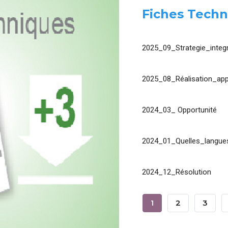
Fiches Techn
2025_09_Strategie_integr
2025_08_Réalisation_app
2024_03_ Opportunité
2024_01_Quelles_langues
2024_12_Résolution
Pagination
Page
1
Page
2
Page
3
Courante