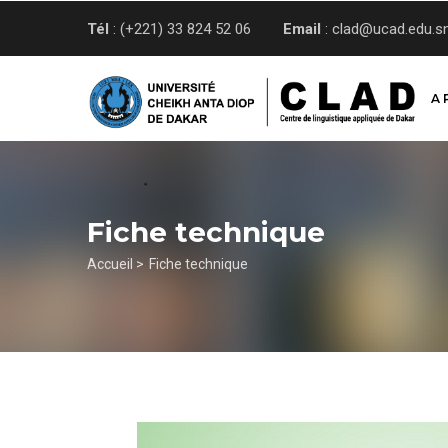
Aller
Tél
: (+221) 33 824 52 06
Email
: clad@ucad.edu.s
au
contenu
principal
A 
Fiche technique
Fil
Accueil >
Fiche technique
d'Ariane