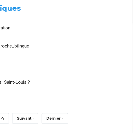
iques
ation
roche_bilingue
_Saint-Louis ?
Page
4
Page
Suivant ›
Dernière
Dernier »
Suivante
Page