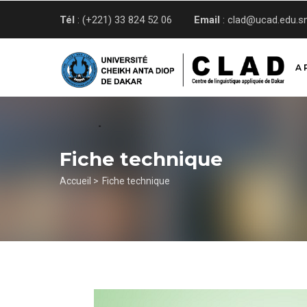
Aller
Tél
: (+221) 33 824 52 06
Email
: clad@ucad.edu.s
au
contenu
principal
A 
Fiche technique
Fil
Accueil >
Fiche technique
d'Ariane