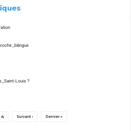
iques
ation
roche_bilingue
_Saint-Louis ?
Page
4
Page
Suivant ›
Dernière
Dernier »
Suivante
Page