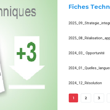
Fiches Techn
2025_09_Strategie_integr
2025_08_Réalisation_app
2024_03_ Opportunité
2024_01_Quelles_langues
2024_12_Résolution
Pagination
Page
1
Page
2
Page
3
Courante