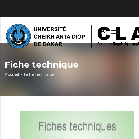
Aller
au
contenu
principal
Fiche technique
Fil
Accueil >
Fiche technique
d'Ariane