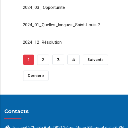
2024_03_ Opportunité
2024_01_Quelles_langues_Saint-Louis ?
2024_12_Résolution
Pagination
Page
1
Page
2
Page
3
Page
4
Page
Suivant ›
Courante
Suivante
Dernière
Dernier »
Page
Contacts
Université Cheikh Anta DIOP 2ième étage-Bâtiment de la FLSH