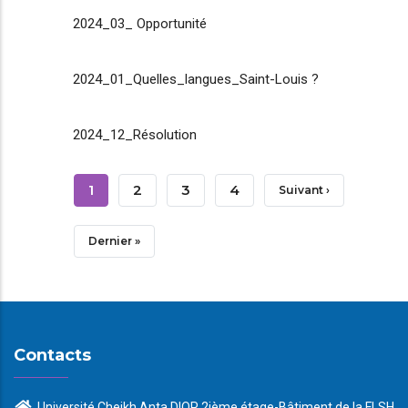
2024_03_ Opportunité
2024_01_Quelles_langues_Saint-Louis ?
2024_12_Résolution
Pagination
Page
1
Page
2
Page
3
Page
4
Page
Suivant ›
Courante
Suivante
Dernière
Dernier »
Page
Contacts
Université Cheikh Anta DIOP 2ième étage-Bâtiment de la FLSH