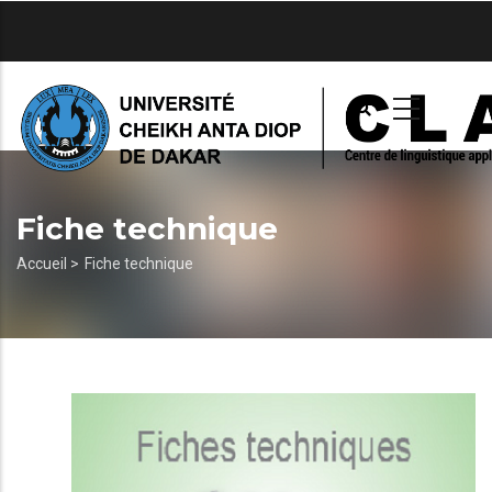
Aller
au
contenu
principal
Fiche technique
Fil
Accueil >
Fiche technique
d'Ariane