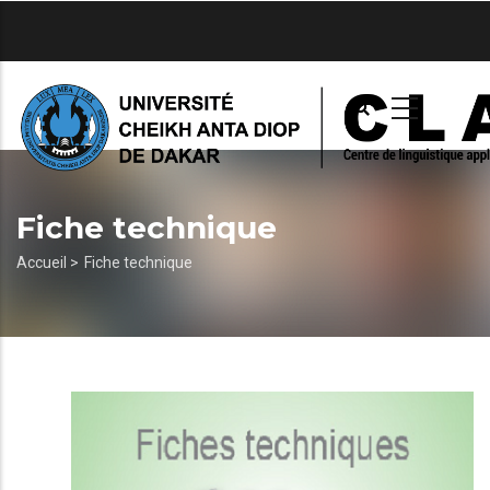
Aller
au
contenu
principal
Fiche technique
Fil
Accueil >
Fiche technique
d'Ariane