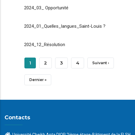
2024_03_ Opportunité
2024_01_Quelles_langues_Saint-Louis ?
2024_12_Résolution
Pagination
Page
1
Page
2
Page
3
Page
4
Page
Suivant ›
Courante
Suivante
Dernière
Dernier »
Page
Contacts
Université Cheikh Anta DIOP 2ième étage-Bâtiment de la FLSH