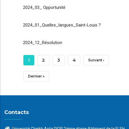
2024_03_ Opportunité
2024_01_Quelles_langues_Saint-Louis ?
2024_12_Résolution
Pagination
Page
1
Page
2
Page
3
Page
4
Page
Suivant ›
Courante
Suivante
Dernière
Dernier »
Page
Contacts
Université Cheikh Anta DIOP 2ième étage-Bâtiment de la FLSH