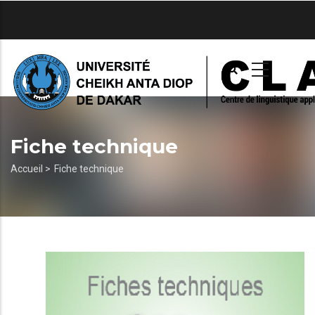
Aller
au
contenu
principal
Fiche technique
Fil
Accueil >
Fiche technique
d'Ariane