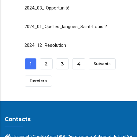
2024_03_ Opportunité
2024_01_Quelles_langues_Saint-Louis ?
2024_12_Résolution
Pagination
Page
1
Page
2
Page
3
Page
4
Page
Suivant ›
Courante
Suivante
Dernière
Dernier »
Page
Contacts
Université Cheikh Anta DIOP 2ième étage-Bâtiment de la FLSH