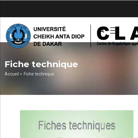
Aller
au
contenu
principal
Fiche technique
Fil
Accueil >
Fiche technique
d'Ariane