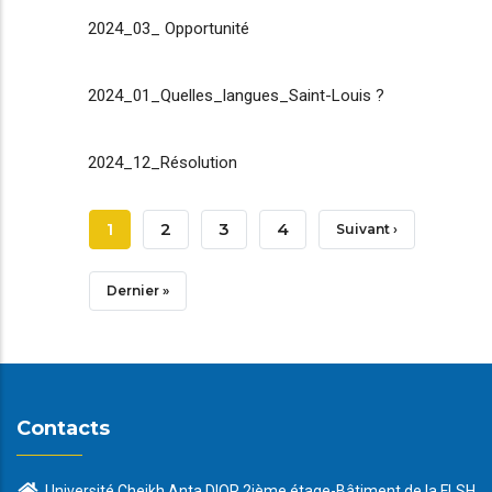
2024_03_ Opportunité
2024_01_Quelles_langues_Saint-Louis ?
2024_12_Résolution
Pagination
Page
1
Page
2
Page
3
Page
4
Page
Suivant ›
Courante
Suivante
Dernière
Dernier »
Page
Contacts
Université Cheikh Anta DIOP 2ième étage-Bâtiment de la FLSH