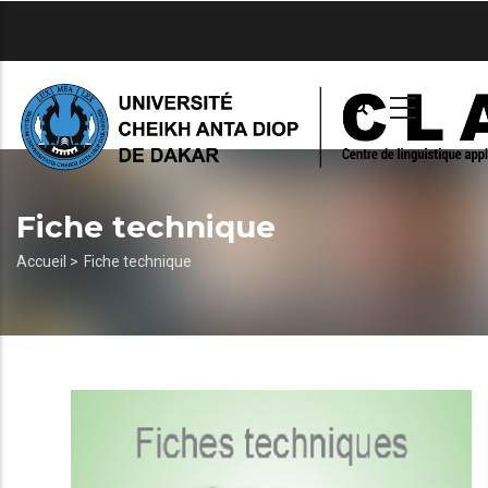
Aller
au
contenu
principal
Fiche technique
Fil
Accueil >
Fiche technique
d'Ariane