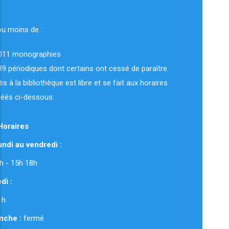
ou moins de :
011 monographies
89 périodiques dont certains ont cessé de paraître.
ès à la bibliothèque est libre et se fait aux horaires
uéés ci-dessous:
Horaires
ndi au vendredi :
 12h - 15h 18h
di :
 h
nche :
fermé