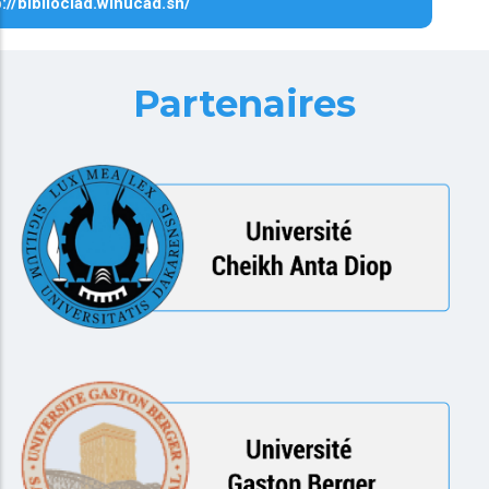
p://biblioclad.winucad.sn/
Partenaires