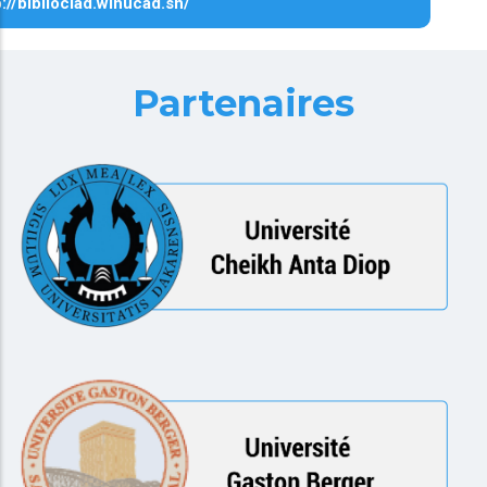
p://biblioclad.winucad.sn/
Partenaires