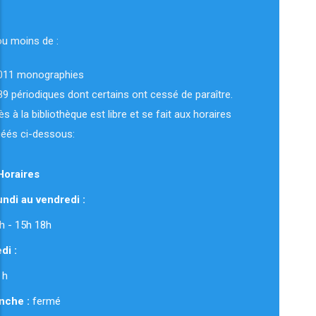
ou moins de :
011 monographies
89 périodiques dont certains ont cessé de paraître.
ès à la bibliothèque est libre et se fait aux horaires
uéés ci-dessous:
Horaires
ndi au vendredi :
 12h - 15h 18h
di :
 h
nche :
fermé