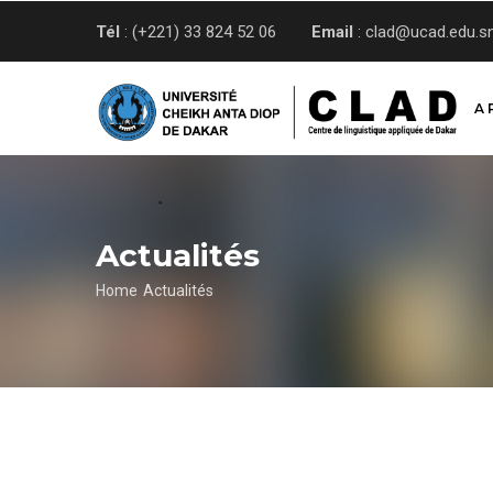
Skip
Tél
: (+221) 33 824 52 06
Email
: clad@ucad.edu.s
to
main
content
A 
Actualités
Breadcrumb
Home
Actualités