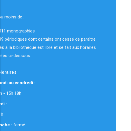
ou moins de :
011 monographies
89 périodiques dont certains ont cessé de paraître.
ès à la bibliothèque est libre et se fait aux horaires
uéés ci-dessous:
Horaires
ndi au vendredi :
 12h - 15h 18h
di :
 h
nche :
fermé