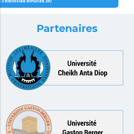
p://biblioclad.winucad.sn/
Partenaires