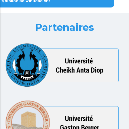
p://biblioclad.winucad.sn/
Partenaires