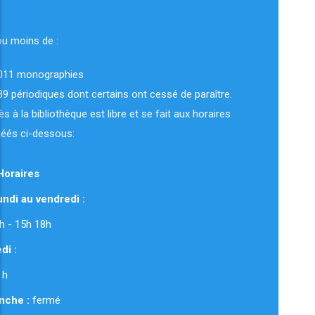
ou moins de :
011 monographies
89 périodiques dont certains ont cessé de paraître.
ès à la bibliothèque est libre et se fait aux horaires
uéés ci-dessous:
Horaires
ndi au vendredi :
 12h - 15h 18h
di :
 h
nche :
fermé