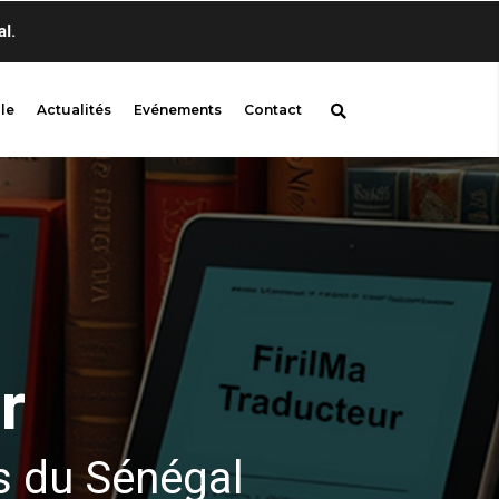
Bienvenue sur firil
le
Actualités
Evénements
Contact
r
s du Sénégal