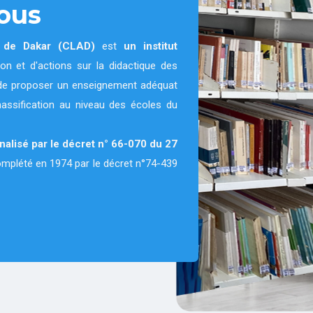
ous
e de Dakar (CLAD)
est
un institut
on et d'actions sur la didactique des
on de proposer un enseignement adéquat
massification au niveau des écoles du
nnalisé par le décret n° 66-070 du 27
complété en 1974 par le décret n°74-439