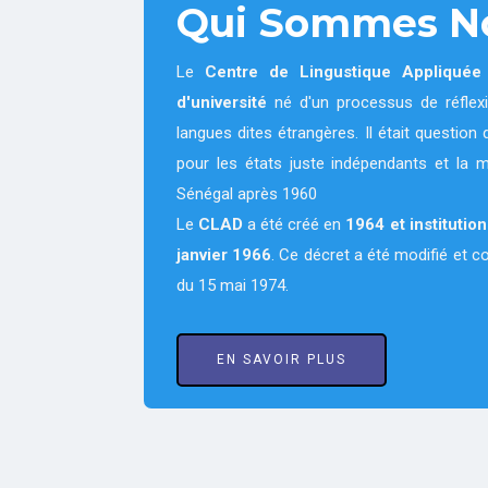
Qui Sommes N
Le
Centre de Lingustique Appliqué
d'université
né d'un processus de réflexi
langues dites étrangères. Il était questi
pour les états juste indépendants et la 
Sénégal après 1960
Le
CLAD
a été créé en
1964
et institutio
janvier 1966
. Ce décret a été modifié et 
du 15 mai 1974.
EN SAVOIR PLUS