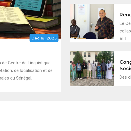
Renc
Le Ce
collab
Dec 18, 2025
#LL
Cong
 de Centre de Linguistique
Soci
ation, de localisation et de
Des c
nales du Sénégal.