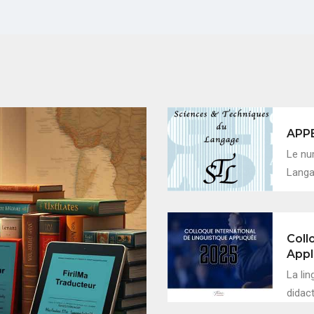
APP
Le nu
Langag
Coll
Appl
La lin
didac