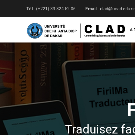
Aller
Tél
: (+221) 33 824 52 06
Email
: clad@ucad.edu.s
au
contenu
principal
A 
Traduisez fa