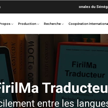
n
Propos
Production
Recherche
Coopération Internationa
FirilMa Traducteu
cilement entre les langue