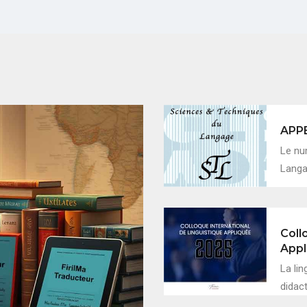
APP
Le nu
Langag
Coll
Appl
La lin
didac