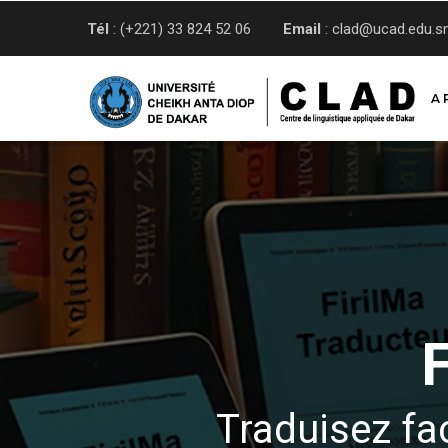
Aller
Tél
: (+221) 33 824 52 06
Email
: clad@ucad.edu.s
au
contenu
principal
A 
Traduisez fa