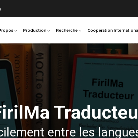
n
Propos
Production
Recherche
Coopération Internationa
FirilMa Traducteu
cilement entre les langue