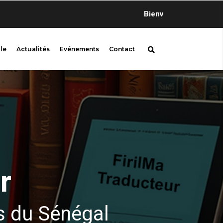
Bienvenue sur firilMa, l’instance qui p
le
Actualités
Evénements
Contact
r
s du Sénégal