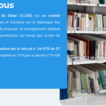
ous
e de Dakar (CLAD)
est
un institut
on et d'actions sur la didactique des
on de proposer un enseignement adéquat
massification au niveau des écoles du
nnalisé par le décret n° 66-070 du 27
complété en 1974 par le décret n°74-439