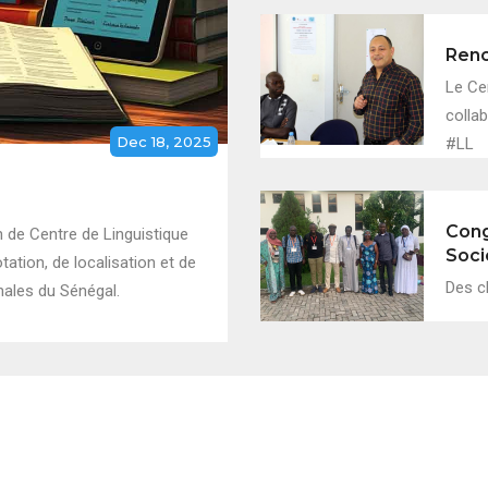
Renc
Le Ce
collab
Dec 18, 2025
#LL
Cong
 de Centre de Linguistique
Soci
ation, de localisation et de
Des c
nales du Sénégal.