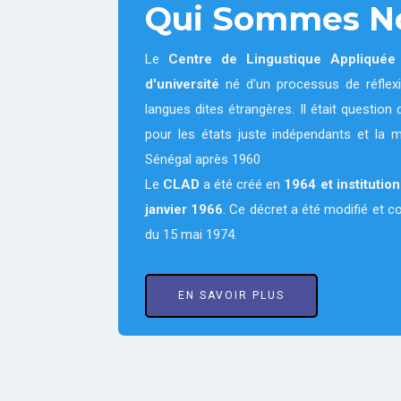
Qui Sommes N
Le
Centre de Lingustique Appliqué
d'université
né d'un processus de réflexi
langues dites étrangères. Il était questi
pour les états juste indépendants et la 
Sénégal après 1960
Le
CLAD
a été créé en
1964
et institutio
janvier 1966
. Ce décret a été modifié et 
du 15 mai 1974.
EN SAVOIR PLUS