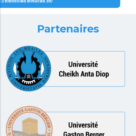
p://biblioclad.winucad.sn/
Partenaires