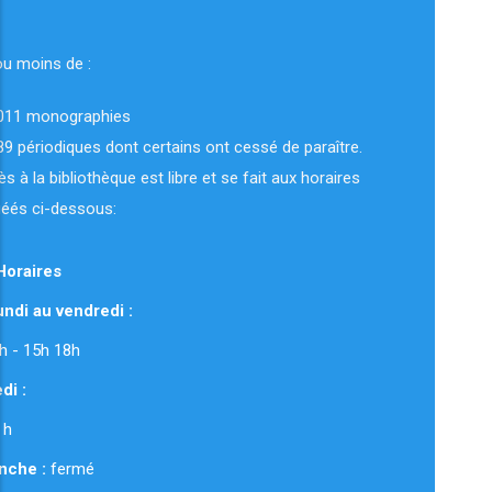
ou moins de :
011 monographies
89 périodiques dont certains ont cessé de paraître.
ès à la bibliothèque est libre et se fait aux horaires
uéés ci-dessous:
Horaires
ndi au vendredi :
 12h - 15h 18h
di :
 h
nche :
fermé