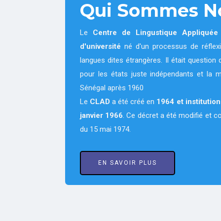
Qui Sommes N
Le
Centre de Lingustique Appliqué
d'université
né d'un processus de réflexi
langues dites étrangères. Il était questi
pour les états juste indépendants et la 
Sénégal après 1960
Le
CLAD
a été créé en
1964
et institutio
janvier 1966
. Ce décret a été modifié et 
du 15 mai 1974.
EN SAVOIR PLUS