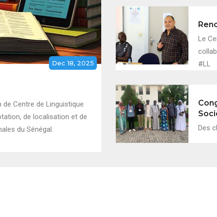
Renc
Le Ce
collab
Dec 18, 2025
#LL
Cong
 de Centre de Linguistique
Soci
ation, de localisation et de
Des c
nales du Sénégal.