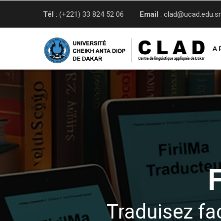
Aller
Tél
: (+221) 33 824 52 06
Email
: clad@ucad.edu.s
au
contenu
principal
A 
Traduisez fa