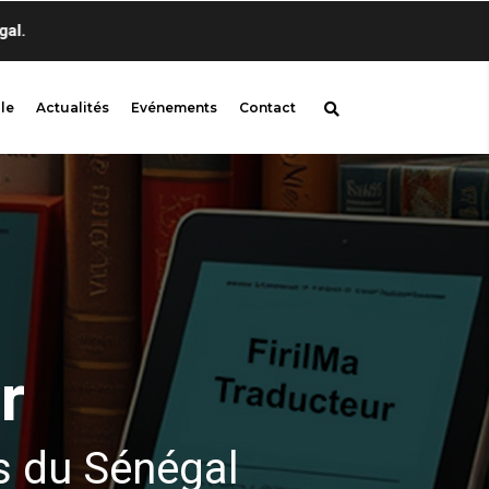
Bienvenue sur firi
le
Actualités
Evénements
Contact
r
s du Sénégal