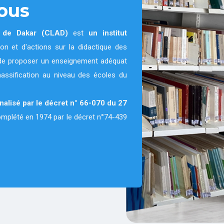
ous
e de Dakar (CLAD)
est
un institut
on et d'actions sur la didactique des
on de proposer un enseignement adéquat
massification au niveau des écoles du
nnalisé par le décret n° 66-070 du 27
complété en 1974 par le décret n°74-439