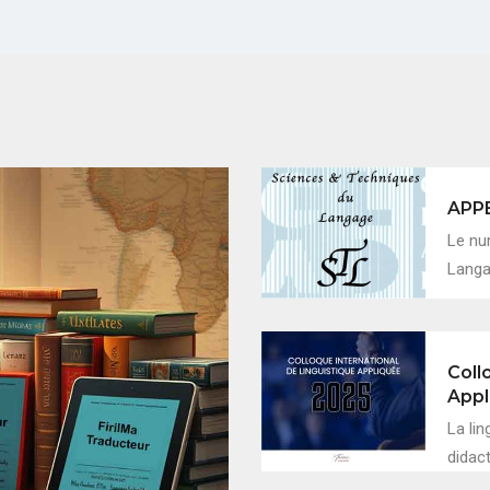
APP
Le nu
Langag
Coll
Appl
La lin
didac