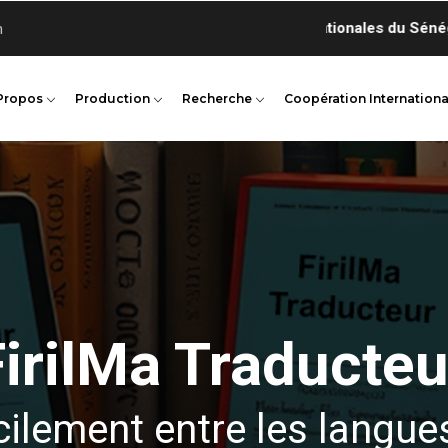
n
Propos
Production
Recherche
Coopération Internationa
FirilMa Traducteu
cilement entre les langue